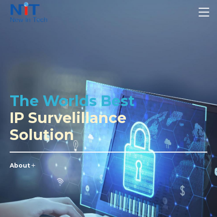
The Worlds Best
IP Survelillance
Solution
About