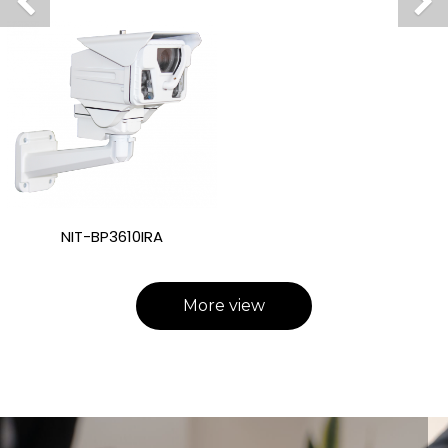
NIT-BP3610IRA
More view