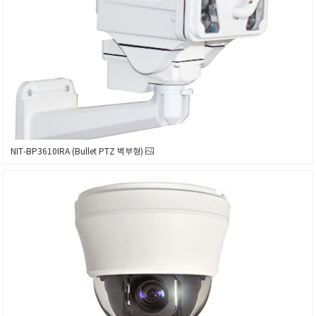
NIT-BP3610IRA (Bullet PTZ 벽부형)